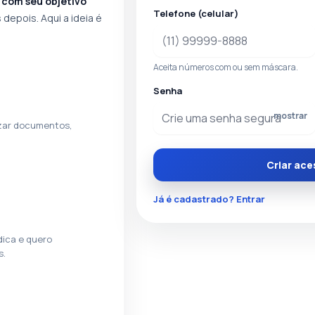
 com seu objetivo
Telefone (celular)
 depois. Aqui a ideia é
Aceita números com ou sem máscara.
Senha
mostrar
izar documentos,
Criar ac
Já é cadastrado? Entrar
dica e quero
s.